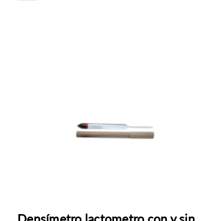
Densímetro lactometro con y sin