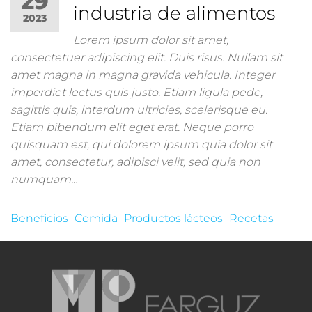
29
industria de alimentos
2023
Lorem ipsum dolor sit amet,
consectetuer adipiscing elit. Duis risus. Nullam sit
amet magna in magna gravida vehicula. Integer
imperdiet lectus quis justo. Etiam ligula pede,
sagittis quis, interdum ultricies, scelerisque eu.
Etiam bibendum elit eget erat. Neque porro
quisquam est, qui dolorem ipsum quia dolor sit
amet, consectetur, adipisci velit, sed quia non
numquam…
Beneficios
Comida
Productos lácteos
Recetas